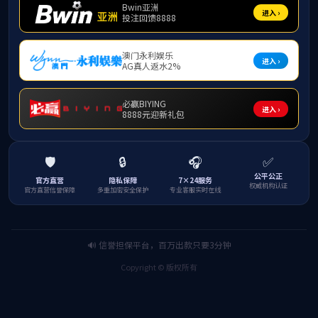
文楼5-
9）
上
法语社
午
会语言
高级写
学（法
英国学概
作4班
第三
语专
论（陶
（陈历
节
英语高
业，李
曦，5班必
明，宏
级口语4
克勇，
修）宏文
文楼5-
班（文
宏文楼
楼5-9
8）
玲霞，
5-4）
典籍翻译
高级写
培英楼
英语高
（李龙
作2班
316）
级口语2
泉，3班必
（廖巧
第四
班（刘
修，宏文
云，宏
节
九州、
楼7-2）
文楼6-
培英楼
3）
416）
英语高级
口语5班
（蒋茜，
第五
培英楼