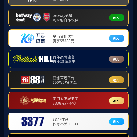
向）
发布时间：2012-01-11
发布者：系统管理员
访问次数：
1253
四川外语学院研究生部
课
程
表
2010级 2011– 2012学年第2学期 2011年2月20日开课
课 星
程 期
一
二
三
四
五
节 次
高级写
作3班
第一
（陈历
构式语
节
英语高
英语高
明，宏
法语翻译
法（刘
级口语3
级口语1
文楼5-
理论（法
玉梅
班（文
班（刘
8）
语专业，
1、7选
玲霞，
九州、
高级写
曹娅，宏
修）宏
培英楼
培英楼
作1班
文楼5-8）
文楼6-
第二
316）
416）
（廖巧
3
节
云，宏